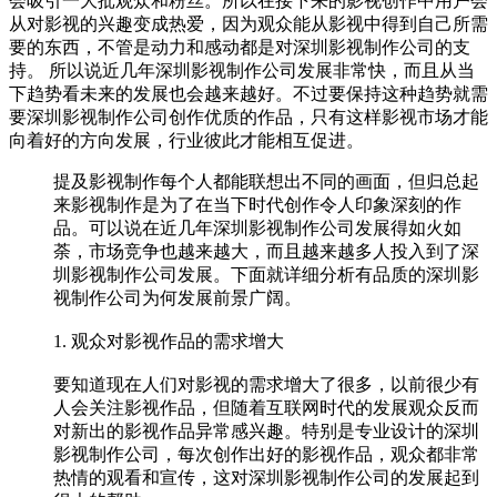
提及影视制作每个人都能联想出不同的画面，但归总起
来影视制作是为了在当下时代创作令人印象深刻的作
品。可以说在近几年深圳影视制作公司发展得如火如
荼，市场竞争也越来越大，而且越来越多人投入到了深
圳影视制作公司发展。下面就详细分析有品质的深圳影
视制作公司为何发展前景广阔。
1. 观众对影视作品的需求增大
要知道现在人们对影视的需求增大了很多，以前很少有
人会关注影视作品，但随着互联网时代的发展观众反而
对新出的影视作品异常感兴趣。特别是专业设计的深圳
影视制作公司，每次创作出好的影视作品，观众都非常
热情的观看和宣传，这对深圳影视制作公司的发展起到