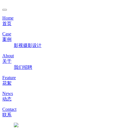
Home
首页
Case
案例
影视
摄影
设计
About
关于
我们
招聘
Feature
花絮
News
动态
Contact
联系