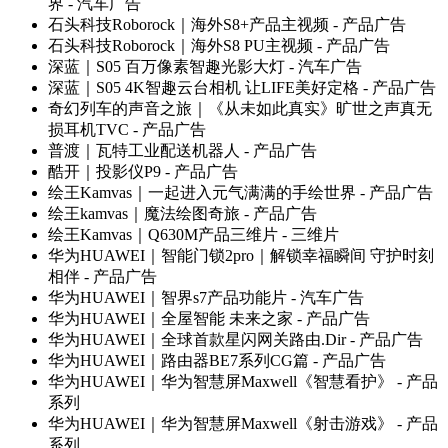
界
- 汽车广告
石头科技Roborock｜海外S8+产品主视频
- 产品广告
石头科技Roborock｜海外S8 PU主视频
- 产品广告
深蓝｜S05 百万像素智趣光影大灯
- 汽车广告
深蓝｜S05 4K智趣云台相机 让LIFE美好定格
- 产品广告
奇幻列车的声音之旅｜《从未如此真实》旷世之声真无
损耳机TVC
- 产品广告
普渡｜瓦特工业配送机器人
- 产品广告
酷开｜投影仪P9
- 产品广告
绘王Kamvas｜一起进入元气满满的手绘世界
- 产品广告
绘王kamvas｜魔法绘图奇旅
- 产品广告
绘王Kamvas｜Q630M产品三维片
- 三维片
华为HUAWEI｜智能门锁2pro｜解锁幸福瞬间 守护时刻
相伴
- 产品广告
华为HUAWEI｜智界s7产品功能片
- 汽车广告
华为HUAWEI｜全屋智能 未来之家
- 产品广告
华为HUAWEI｜全球首款星闪网关路由.Dir
- 产品广告
华为HUAWEI｜路由器BE7系列CG篇
- 产品广告
华为HUAWEI｜华为智慧屏Maxwell《智慧看护》
- 产品
系列
华为HUAWEI｜华为智慧屏Maxwell《射击游戏》
- 产品
系列