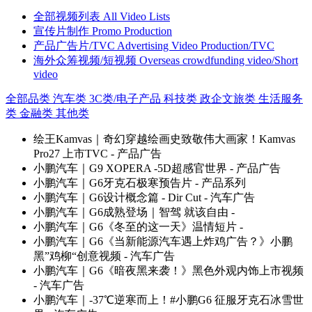
全部视频列表
All Video Lists
宣传片制作
Promo Production
产品广告片/TVC
Advertising Video Production/TVC
海外众筹视频/短视频
Overseas crowdfunding video/Short
video
全部品类
汽车类
3C类/电子产品
科技类
政企文旅类
生活服务
类
金融类
其他类
绘王Kamvas｜奇幻穿越绘画史致敬伟大画家！Kamvas
Pro27 上市TVC
- 产品广告
小鹏汽车｜G9 XOPERA -5D超感官世界
- 产品广告
小鹏汽车｜G6牙克石极寒预告片
- 产品系列
小鹏汽车｜G6设计概念篇 - Dir Cut
- 汽车广告
小鹏汽车｜G6成熟登场｜智驾 就该自由
-
小鹏汽车｜G6《冬至的这一天》温情短片
-
小鹏汽车｜G6《当新能源汽车遇上炸鸡广告？》小鹏
黑”鸡柳“创意视频
- 汽车广告
小鹏汽车｜G6《暗夜黑来袭！》黑色外观内饰上市视频
- 汽车广告
小鹏汽车｜-37℃逆寒而上！#小鹏G6 征服牙克石冰雪世